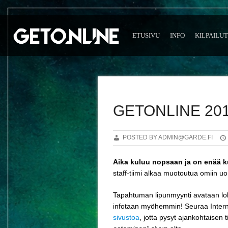
ETUSIVU
INFO
KILPAILUT
GETONLINE 201
POSTED BY ADMIN@GARDE.FI
Aika kuluu nopsaan ja on enää k
staff-tiimi alkaa muotoutua omiin 
Tapahtuman lipunmyynti avataan lok
infotaan myöhemmin! Seuraa Inter
sivustoa
, jotta pysyt ajankohtaisen 