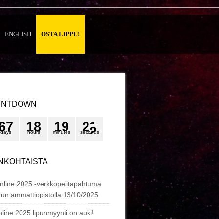
ENGLISH
OSTA LIPPU!
UNTDOWN
6
7
1
8
1
9
2
1
days
hours
minutes
seconds
NKOHTAISTA
nline 2025 -verkkopelitapahtuma
un ammattiopistolla
13/10/2025
line 2025 lipunmyynti on auki!