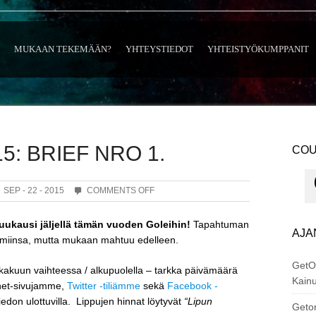
MUKAAN TEKEMÄÄN?
YHTEYSTIEDOT
YHTEISTYÖKUMPPANIT
5: BRIEF NRO 1.
CO
ON
SEP - 22 - 2015
COMMENTS OFF
GETONLINE
2015:
uukausi jäljellä tämän vuoden Goleihin!
Tapahtuman
BRIEF
AJA
uomiinsa, mutta mukaan mahtuu edelleen.
NRO
1.
GetO
akuun vaihteessa / alkupuolella – tarkka päivämäärä
Kainu
net-sivujamme,
Twitter -tiliämme
sekä
Facebook -
tiedon ulottuvilla. Lippujen hinnat löytyvät
“Lipun
Geton