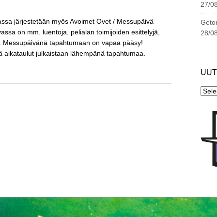
27/0
ssa järjestetään myös Avoimet Ovet / Messupäivä
Geton
ssa on mm. luentoja, pelialan toimijoiden esittelyjä,
28/0
luja. Messupäivänä tapahtumaan on vapaa pääsy!
 aikataulut julkaistaan lähempänä tapahtumaa.
UUT
Uutis