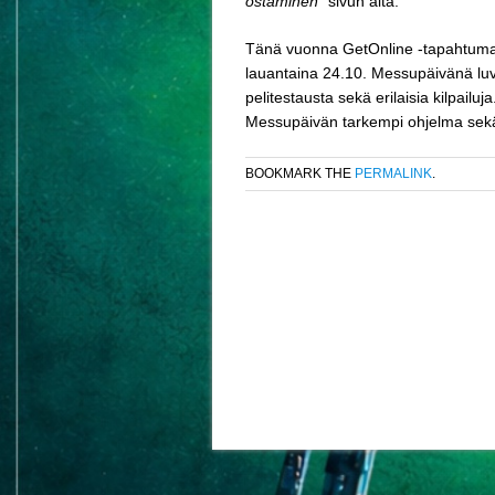
ostaminen”
sivun alta.
Tänä vuonna GetOnline -tapahtuma
lauantaina 24.10. Messupäivänä luva
pelitestausta sekä erilaisia kilpai
Messupäivän tarkempi ohjelma sekä
BOOKMARK THE
PERMALINK
.