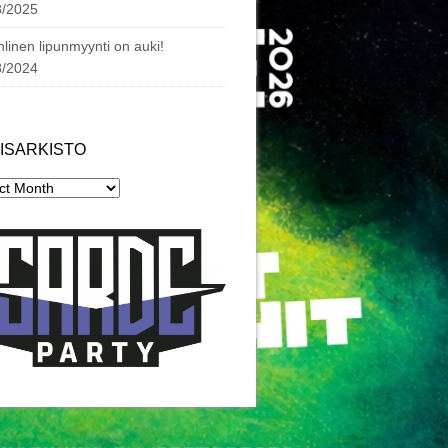
8/2025
linen lipunmyynti on auki!
8/2024
ISARKISTO
arkisto