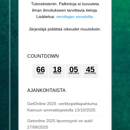
Tulorekisteriin. Palkintoja ei luovuteta
ilman ilmoitukseen tarvittavia tietoja.
Lisätietoa:
verottajan sivustolta.
Järjestäjä pidättää oikeudet muutoksiin.
COUNTDOWN
6
6
1
8
0
5
4
4
5
days
hours
minutes
seconds
AJANKOHTAISTA
GetOnline 2025 -verkkopelitapahtuma
Kainuun ammattiopistolla
13/10/2025
Getonline 2025 lipunmyynti on auki!
27/08/2025