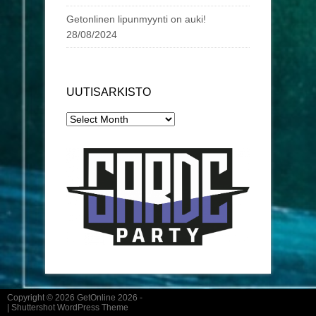
Getonlinen lipunmyynti on auki!
28/08/2024
UUTISARKISTO
Uutisarkisto
Copyright © 2026
GetOnline 2026
-
|
Shuttershot WordPress Theme