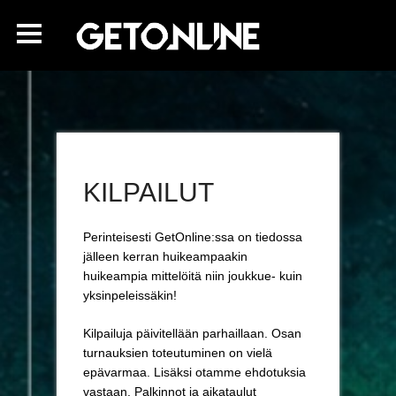
KILPAILUT
Perinteisesti GetOnline:ssa on tiedossa
jälleen kerran huikeampaakin
huikeampia mittelöitä niin joukkue- kuin
yksinpeleissäkin!
Kilpailuja päivitellään parhaillaan. Osan
turnauksien toteutuminen on vielä
epävarmaa. Lisäksi otamme ehdotuksia
vastaan. Palkinnot ja aikataulut